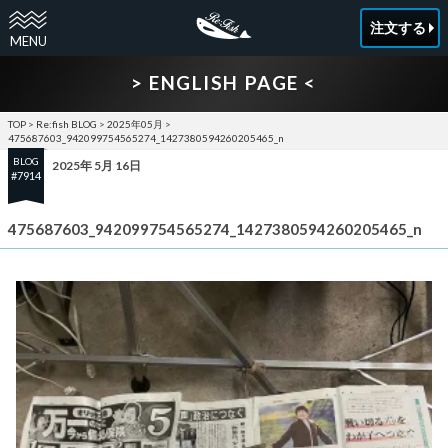
注文する
> ENGLISH PAGE <
TOP
>
Re:fish BLOG
>
2025年05月
>
475687603_942099754565274_1427380594260205465_n
BLOG
2025年 5月 16日
#7914
475687603_942099754565274_1427380594260205465_n