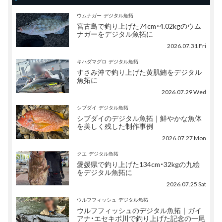
ウムナガー
デジタル魚拓
宮古島で釣り上げた74cm・4.02kgのウム
ナガーをデジタル魚拓に
2026.07.31 Fri
キハダマグロ
デジタル魚拓
すさみ沖で釣り上げた黄肌鮪をデジタル
魚拓に
2026.07.29 Wed
シブダイ
デジタル魚拓
シブダイのデジタル魚拓｜鮮やかな魚体
を美しく残した制作事例
2026.07.27 Mon
クエ
デジタル魚拓
愛媛県で釣り上げた134cm・32kgの九絵
をデジタル魚拓に
2026.07.25 Sat
ウルフフィッシュ
デジタル魚拓
ウルフフィッシュのデジタル魚拓｜ガイ
アナ・エセキボ川で釣り上げた記念の一尾