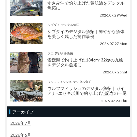
すさみ沖で釣り上げた黄肌鮪をデジタル
魚拓に
2026.07.29 Wed
シブダイ
デジタル魚拓
シブダイのデジタル魚拓｜鮮やかな魚体
を美しく残した制作事例
2026.07.27 Mon
クエ
デジタル魚拓
愛媛県で釣り上げた134cm・32kgの九絵
をデジタル魚拓に
2026.07.25 Sat
ウルフフィッシュ
デジタル魚拓
ウルフフィッシュのデジタル魚拓｜ガイ
アナ・エセキボ川で釣り上げた記念の一尾
2026.07.23 Thu
アーカイブ
2026年7月
2026年6月