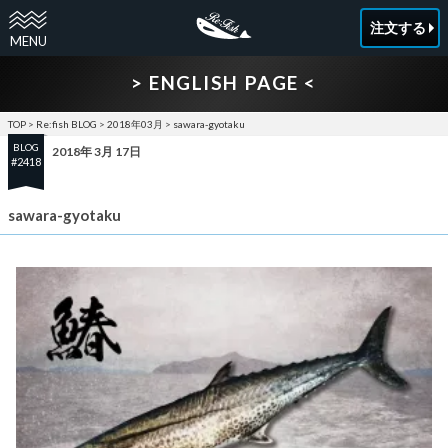
注文する
> ENGLISH PAGE <
TOP
>
Re:fish BLOG
>
2018年03月
>
sawara-gyotaku
BLOG
2018年 3月 17日
#2418
sawara-gyotaku