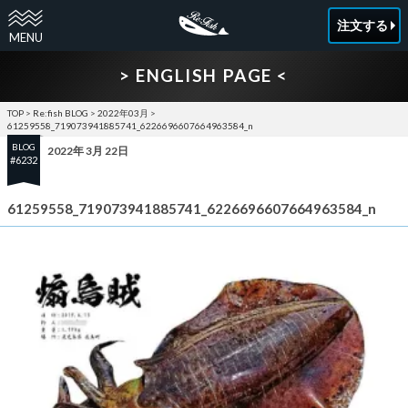
注文する
> ENGLISH PAGE <
TOP
>
Re:fish BLOG
>
2022年03月
>
61259558_719073941885741_6226696607664963584_n
BLOG
2022年 3月 22日
#6232
61259558_719073941885741_6226696607664963584_n