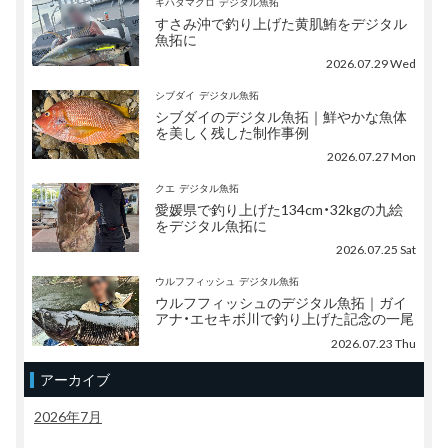
キハダマグロ
デジタル魚拓
すさみ沖で釣り上げた黄肌鮪をデジタル
魚拓に
2026.07.29 Wed
シブダイ
デジタル魚拓
シブダイのデジタル魚拓｜鮮やかな魚体
を美しく残した制作事例
2026.07.27 Mon
クエ
デジタル魚拓
愛媛県で釣り上げた134cm・32kgの九絵
をデジタル魚拓に
2026.07.25 Sat
ウルフフィッシュ
デジタル魚拓
ウルフフィッシュのデジタル魚拓｜ガイ
アナ・エセキボ川で釣り上げた記念の一尾
2026.07.23 Thu
アーカイブ
2026年7月