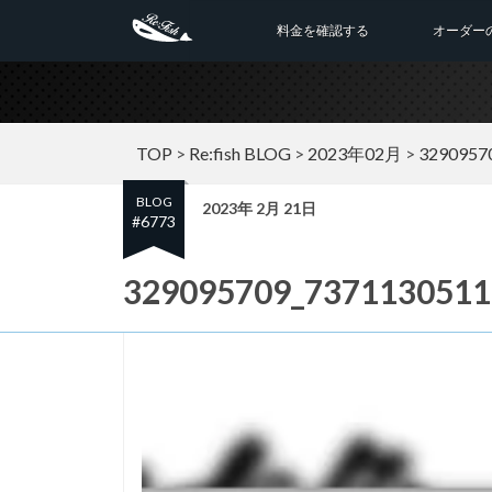
料金を確認する
オーダー
TOP
>
Re:fish BLOG
>
2023年02月
>
3290957
BLOG
2023年 2月 21日
#6773
329095709_7371130511