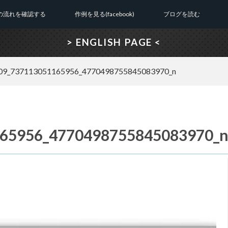
の流れを確認する
作例を見る(facebook)
ブログを読む
> ENGLISH PAGE <
09_737113051165956_4770498755845083970_n
65956_4770498755845083970_