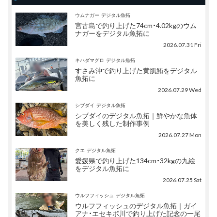
ウムナガー
デジタル魚拓
宮古島で釣り上げた74cm・4.02kgのウム
ナガーをデジタル魚拓に
2026.07.31 Fri
キハダマグロ
デジタル魚拓
すさみ沖で釣り上げた黄肌鮪をデジタル
魚拓に
2026.07.29 Wed
シブダイ
デジタル魚拓
シブダイのデジタル魚拓｜鮮やかな魚体
を美しく残した制作事例
2026.07.27 Mon
クエ
デジタル魚拓
愛媛県で釣り上げた134cm・32kgの九絵
をデジタル魚拓に
2026.07.25 Sat
ウルフフィッシュ
デジタル魚拓
ウルフフィッシュのデジタル魚拓｜ガイ
アナ・エセキボ川で釣り上げた記念の一尾