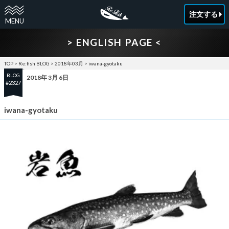
注文する
> ENGLISH PAGE <
TOP
>
Re:fish BLOG
>
2018年03月
>
iwana-gyotaku
BLOG
2018年 3月 6日
#2327
iwana-gyotaku