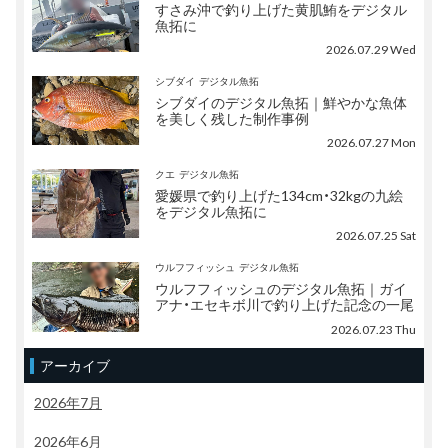
すさみ沖で釣り上げた黄肌鮪をデジタル
魚拓に
2026.07.29 Wed
シブダイ
デジタル魚拓
シブダイのデジタル魚拓｜鮮やかな魚体
を美しく残した制作事例
2026.07.27 Mon
クエ
デジタル魚拓
愛媛県で釣り上げた134cm・32kgの九絵
をデジタル魚拓に
2026.07.25 Sat
ウルフフィッシュ
デジタル魚拓
ウルフフィッシュのデジタル魚拓｜ガイ
アナ・エセキボ川で釣り上げた記念の一尾
2026.07.23 Thu
アーカイブ
2026年7月
2026年6月