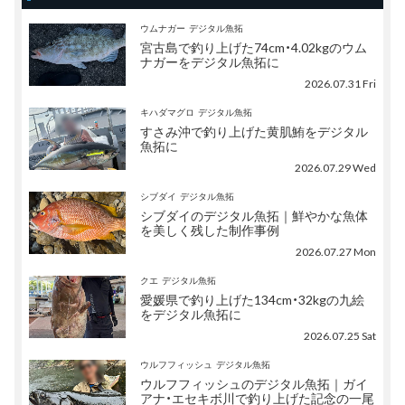
ウムナガー
デジタル魚拓
宮古島で釣り上げた74cm・4.02kgのウム
ナガーをデジタル魚拓に
2026.07.31 Fri
キハダマグロ
デジタル魚拓
すさみ沖で釣り上げた黄肌鮪をデジタル
魚拓に
2026.07.29 Wed
シブダイ
デジタル魚拓
シブダイのデジタル魚拓｜鮮やかな魚体
を美しく残した制作事例
2026.07.27 Mon
クエ
デジタル魚拓
愛媛県で釣り上げた134cm・32kgの九絵
をデジタル魚拓に
2026.07.25 Sat
ウルフフィッシュ
デジタル魚拓
ウルフフィッシュのデジタル魚拓｜ガイ
アナ・エセキボ川で釣り上げた記念の一尾