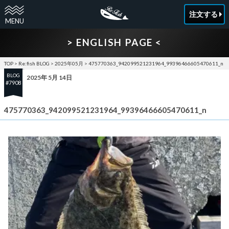
注文する
> ENGLISH PAGE <
TOP
>
Re:fish BLOG
>
2025年05月
>
475770363_942099521231964_99396466605470611_n
BLOG
2025年 5月 14日
#7908
475770363_942099521231964_99396466605470611_n