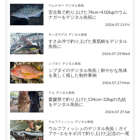
ウムナガー
デジタル魚拓
宮古島で釣り上げた74cm・4.02kgのウム
ナガーをデジタル魚拓に
2026.07.31 Fri
キハダマグロ
デジタル魚拓
すさみ沖で釣り上げた黄肌鮪をデジタル
魚拓に
2026.07.29 Wed
シブダイ
デジタル魚拓
シブダイのデジタル魚拓｜鮮やかな魚体
を美しく残した制作事例
2026.07.27 Mon
クエ
デジタル魚拓
愛媛県で釣り上げた134cm・32kgの九絵
をデジタル魚拓に
2026.07.25 Sat
ウルフフィッシュ
デジタル魚拓
ウルフフィッシュのデジタル魚拓｜ガイ
アナ・エセキボ川で釣り上げた記念の一尾