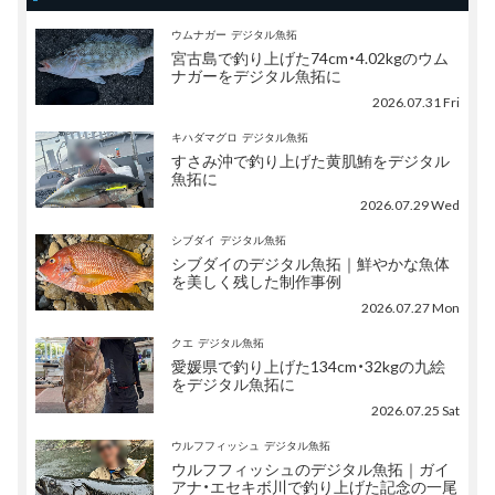
ウムナガー
デジタル魚拓
宮古島で釣り上げた74cm・4.02kgのウム
ナガーをデジタル魚拓に
2026.07.31 Fri
キハダマグロ
デジタル魚拓
すさみ沖で釣り上げた黄肌鮪をデジタル
魚拓に
2026.07.29 Wed
シブダイ
デジタル魚拓
シブダイのデジタル魚拓｜鮮やかな魚体
を美しく残した制作事例
2026.07.27 Mon
クエ
デジタル魚拓
愛媛県で釣り上げた134cm・32kgの九絵
をデジタル魚拓に
2026.07.25 Sat
ウルフフィッシュ
デジタル魚拓
ウルフフィッシュのデジタル魚拓｜ガイ
アナ・エセキボ川で釣り上げた記念の一尾