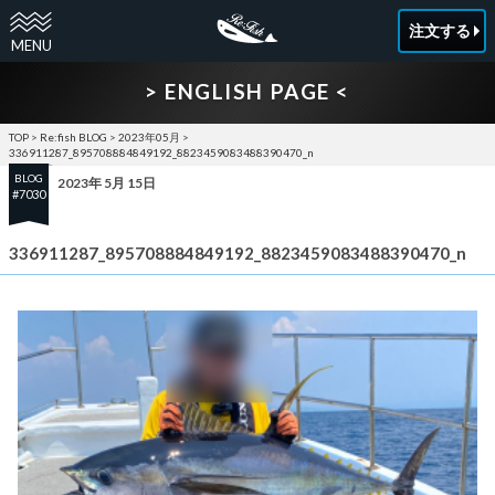
注文する
> ENGLISH PAGE <
TOP
>
Re:fish BLOG
>
2023年05月
>
336911287_895708884849192_8823459083488390470_n
BLOG
2023年 5月 15日
#7030
336911287_895708884849192_8823459083488390470_n