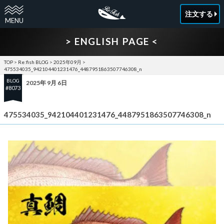
注文する
> ENGLISH PAGE <
TOP
>
Re:fish BLOG
>
2025年09月
>
475534035_942104401231476_4487951863507746308_n
BLOG
2025年 9月 6日
#8073
475534035_942104401231476_4487951863507746308_n