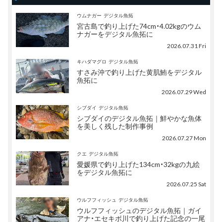
ウムナガー
デジタル魚拓
宮古島で釣り上げた74cm・4.02kgのウム
ナガーをデジタル魚拓に
2026.07.31 Fri
キハダマグロ
デジタル魚拓
すさみ沖で釣り上げた黄肌鮪をデジタル
魚拓に
2026.07.29 Wed
シブダイ
デジタル魚拓
シブダイのデジタル魚拓｜鮮やかな魚体
を美しく残した制作事例
2026.07.27 Mon
クエ
デジタル魚拓
愛媛県で釣り上げた134cm・32kgの九絵
をデジタル魚拓に
2026.07.25 Sat
ウルフフィッシュ
デジタル魚拓
ウルフフィッシュのデジタル魚拓｜ガイ
アナ・エセキボ川で釣り上げた記念の一尾