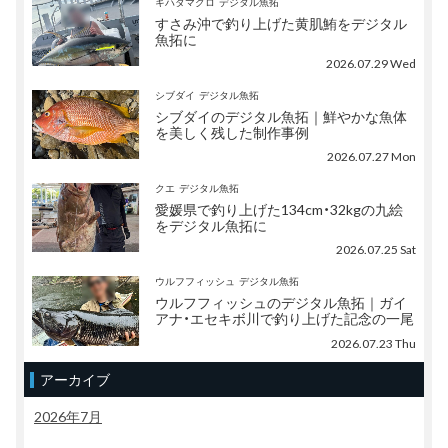
キハダマグロ
デジタル魚拓
すさみ沖で釣り上げた黄肌鮪をデジタル
魚拓に
2026.07.29 Wed
シブダイ
デジタル魚拓
シブダイのデジタル魚拓｜鮮やかな魚体
を美しく残した制作事例
2026.07.27 Mon
クエ
デジタル魚拓
愛媛県で釣り上げた134cm・32kgの九絵
をデジタル魚拓に
2026.07.25 Sat
ウルフフィッシュ
デジタル魚拓
ウルフフィッシュのデジタル魚拓｜ガイ
アナ・エセキボ川で釣り上げた記念の一尾
2026.07.23 Thu
アーカイブ
2026年7月