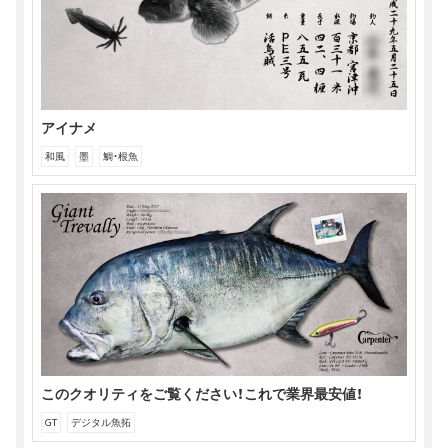
で
開
き
ま
す)
アイナメ
和風
墨
鯛・根魚
このクオリティをご覧ください！これで業界最安値！
GT
デジタル魚拓