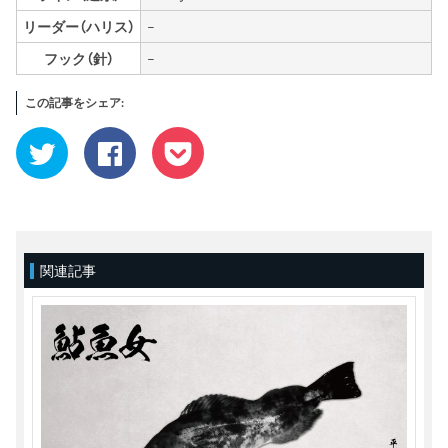
リーダー（ハリス）
–
フック（針）
–
この記事をシェア:
ク
Facebook
ク
リ
で
リ
ッ
共
ッ
ク
有
ク
し
す
し
て
る
て
Twitter
に
Pocket
で
は
で
共
ク
シ
有
リ
ェ
(新
ッ
ア
関連記事
し
ク
(新
い
し
し
ウ
て
い
ィ
く
ウ
ン
だ
ィ
ド
さ
ン
ウ
い
ド
で
(新
ウ
開
し
で
き
い
開
ま
ウ
き
す)
ィ
ま
ン
す)
ド
ウ