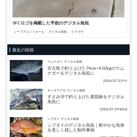
SFCロゴを掲載した平政のデジタル魚拓
シーフアコントロール
デジタル魚拓
ヒラマサ
最近の投稿
ウムナガー
デジタル魚拓
宮古島で釣り上げた74cm・4.02kgのウム
ナガーをデジタル魚拓に
2026.07.31 Fri
キハダマグロ
デジタル魚拓
すさみ沖で釣り上げた黄肌鮪をデジタル
魚拓に
2026.07.29 Wed
シブダイ
デジタル魚拓
シブダイのデジタル魚拓｜鮮やかな魚体
を美しく残した制作事例