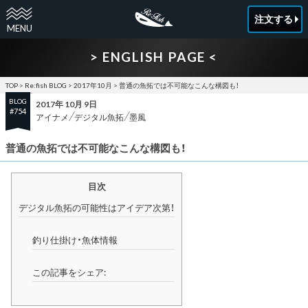
注文する
> ENGLISH PAGE <
TOP
>
Re:fish BLOG
>
2017年10月
>
普通の魚拓では不可能なこんな構図も！
BLOG
2017年 10月 9日
#754
アイナメ
デジタル魚拓
墨風
普通の魚拓では不可能なこんな構図も！
目次
デジタル魚拓の可能性はアイデア次第！
釣り仕掛け・魚体情報
この記事をシェア: