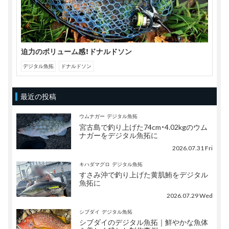
迫力のボリューム感！ドナルドソン
デジタル魚拓
ドナルドソン
最近の投稿
ウムナガー
デジタル魚拓
宮古島で釣り上げた74cm・4.02kgのウム
ナガーをデジタル魚拓に
2026.07.31 Fri
キハダマグロ
デジタル魚拓
すさみ沖で釣り上げた黄肌鮪をデジタル
魚拓に
2026.07.29 Wed
シブダイ
デジタル魚拓
シブダイのデジタル魚拓｜鮮やかな魚体