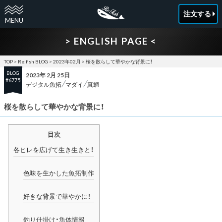
注文する
> ENGLISH PAGE <
TOP
>
Re:fish BLOG
>
2023年02月
>
桜を散らして華やかな背景に！
BLOG
2023年 2月 25日
#6775
デジタル魚拓
マダイ
真鯛
桜を散らして華やかな背景に！
目次
各ヒレを広げて生き生きと！
色味を生かした魚拓制作
好きな背景で華やかに！
釣り仕掛け・魚体情報