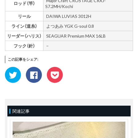
Major Craft CROSTAGE CRXJ-
ロッド（竿）
S7.2MH/Kochi
リール
DAIWA LUVIAS 3012H
ライン（道糸）
よつあみ YGK G-soul 0.8
リーダー（ハリス）
SEAGUAR Premium MAX 16LB
フック（針）
–
この記事をシェア:
ク
Facebook
ク
リ
で
リ
ッ
共
ッ
ク
有
ク
し
す
し
て
る
て
Twitter
に
Pocket
で
は
で
共
ク
シ
有
リ
ェ
(新
ッ
ア
関連記事
し
ク
(新
い
し
し
ウ
て
い
ィ
く
ウ
ン
だ
ィ
ド
さ
ン
ウ
い
ド