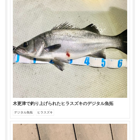
で
(新
ウ
開
し
で
き
い
開
ま
ウ
き
す)
ィ
ま
ン
す)
ド
ウ
で
開
き
ま
す)
木更津で釣り上げられたヒラスズキのデジタル魚拓
デジタル魚拓
ヒラスズキ