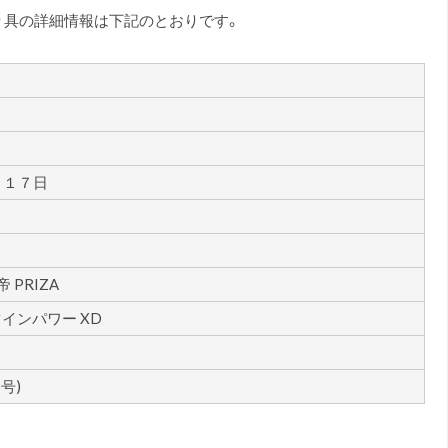
り具の詳細情報は下記のとおりです。
月１７日
帝 PRIZA
 ツインパワー XD
5号)