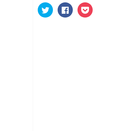
ク
Facebook
ク
リ
で
リ
ッ
共
ッ
ク
有
ク
し
す
し
て
る
て
Twitter
に
Pocket
で
は
で
共
ク
シ
有
リ
ェ
(新
ッ
ア
し
ク
(新
い
し
し
ウ
て
い
ィ
く
ウ
ン
だ
ィ
ド
さ
ン
ウ
い
ド
で
(新
ウ
開
し
で
き
い
開
ま
ウ
き
す)
ィ
ま
ン
す)
ド
ウ
で
開
き
ま
す)