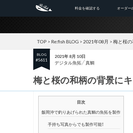
料金を確認する
オーダー
TOP
>
Re:fish BLOG
>
2021年08月
>
梅と桜の
BLOG
2021年 8月 10日
#5611
デジタル魚拓
真鯛
梅と桜の和柄の背景にキ
目次
飯岡沖で釣りあげられた真鯛の魚拓を製作
手持ち写真からでも製作可能！