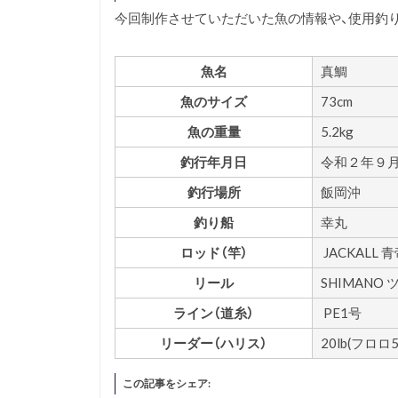
今回制作させていただいた魚の情報や、使用釣
魚名
真鯛
魚のサイズ
73cm
魚の重量
5.2kg
釣行年月日
令和２年９
釣行場所
飯岡沖
釣り船
幸丸
ロッド（竿）
JACKALL 青
リール
SHIMANO
ライン（道糸）
PE1号
リーダー（ハリス）
20lb(フロロ
この記事をシェア: