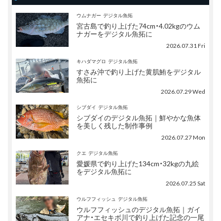
ウムナガー
デジタル魚拓
宮古島で釣り上げた74cm・4.02kgのウム
ナガーをデジタル魚拓に
2026.07.31 Fri
キハダマグロ
デジタル魚拓
すさみ沖で釣り上げた黄肌鮪をデジタル
魚拓に
2026.07.29 Wed
シブダイ
デジタル魚拓
シブダイのデジタル魚拓｜鮮やかな魚体
を美しく残した制作事例
2026.07.27 Mon
クエ
デジタル魚拓
愛媛県で釣り上げた134cm・32kgの九絵
をデジタル魚拓に
2026.07.25 Sat
ウルフフィッシュ
デジタル魚拓
ウルフフィッシュのデジタル魚拓｜ガイ
アナ・エセキボ川で釣り上げた記念の一尾