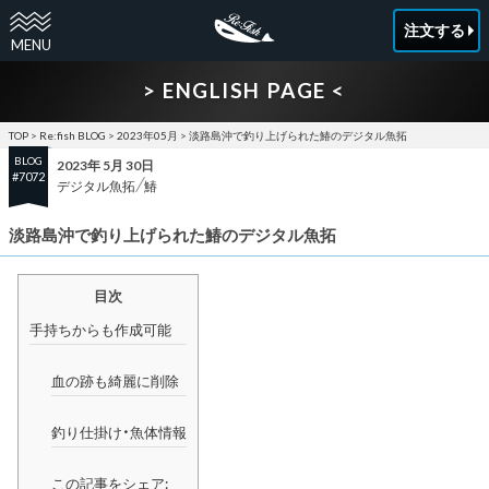
注文する
> ENGLISH PAGE <
TOP
>
Re:fish BLOG
>
2023年05月
>
淡路島沖で釣り上げられた鰆のデジタル魚拓
BLOG
2023年 5月 30日
#7072
デジタル魚拓
鰆
淡路島沖で釣り上げられた鰆のデジタル魚拓
目次
手持ちからも作成可能
血の跡も綺麗に削除
釣り仕掛け・魚体情報
この記事をシェア: