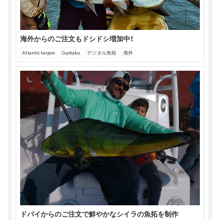
ま
す)
海外からのご注文もドシドシ増加中！
Atlantic tarpon
Gyotaku
デジタル魚拓
海外
ドバイからのご注文で鮮やかなシイラの魚拓を制作