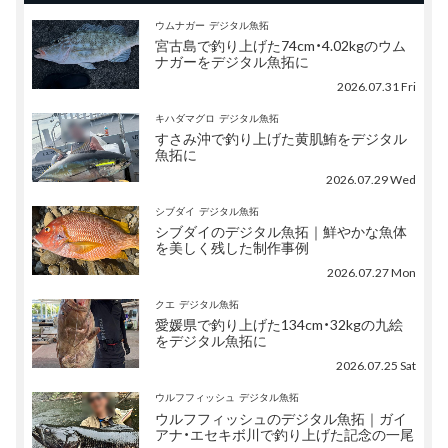
ウムナガー
デジタル魚拓
宮古島で釣り上げた74cm・4.02kgのウム
ナガーをデジタル魚拓に
2026.07.31 Fri
キハダマグロ
デジタル魚拓
すさみ沖で釣り上げた黄肌鮪をデジタル
魚拓に
2026.07.29 Wed
シブダイ
デジタル魚拓
シブダイのデジタル魚拓｜鮮やかな魚体
を美しく残した制作事例
2026.07.27 Mon
クエ
デジタル魚拓
愛媛県で釣り上げた134cm・32kgの九絵
をデジタル魚拓に
2026.07.25 Sat
ウルフフィッシュ
デジタル魚拓
ウルフフィッシュのデジタル魚拓｜ガイ
アナ・エセキボ川で釣り上げた記念の一尾