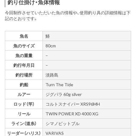
釣り仕掛け・魚体情報
今回制作させていただいた魚の情報や、使用釣り具の詳細情報は下
記のとおりです。
魚名
鰆
魚のサイズ
80cm
魚の重量
–
釣行年月日
–
釣行場所
淡路島
釣船
Turn The Tide
ルアー
ジグパラ 60g silver
ロッド（竿）
コルトスナイパー XRS96MH
リール
TWIN POWER XD 4000 XG
ライン（道糸）
シマノピットブル
リーダー（ハリス）
VARIVAS