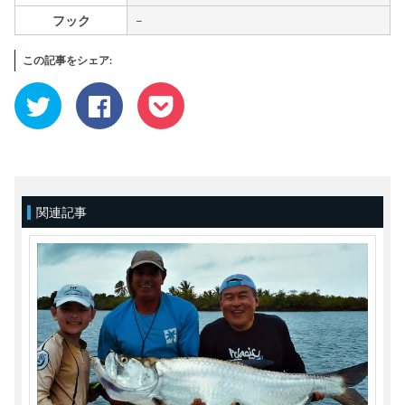
フック
–
この記事をシェア:
ク
Facebook
ク
リ
で
リ
ッ
共
ッ
ク
有
ク
し
す
し
て
る
て
Twitter
に
Pocket
で
は
で
共
ク
シ
有
リ
ェ
(新
ッ
ア
関連記事
し
ク
(新
い
し
し
ウ
て
い
ィ
く
ウ
ン
だ
ィ
ド
さ
ン
ウ
い
ド
で
(新
ウ
開
し
で
き
い
開
ま
ウ
き
す)
ィ
ま
ン
す)
ド
ウ
で
開
き