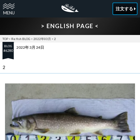
注文する
> ENGLISH PAGE <
TOP
>
Re:fish BLOG
>
2022年03月
>
2
BLOG
2022年 3月 24日
#6280
2