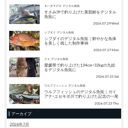
キハダマグロ
デジタル魚拓
すさみ沖で釣り上げた黄肌鮪をデジタル
魚拓に
2026.07.29 Wed
シブダイ
デジタル魚拓
シブダイのデジタル魚拓｜鮮やかな魚体
を美しく残した制作事例
2026.07.27 Mon
クエ
デジタル魚拓
愛媛県で釣り上げた134cm・32kgの九絵
をデジタル魚拓に
2026.07.25 Sat
ウルフフィッシュ
デジタル魚拓
ウルフフィッシュのデジタル魚拓｜ガイ
アナ・エセキボ川で釣り上げた記念の一尾
2026.07.23 Thu
アーカイブ
2026年7月