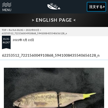
注文する
> ENGLISH PAGE <
TOP
>
Re:fish BLOG
>
2022年03月
>
62253512_722156004910868_5941008435540656128_n
BLOG
2022年 3月 22日
#6247
62253512_722156004910868_5941008435540656128_n