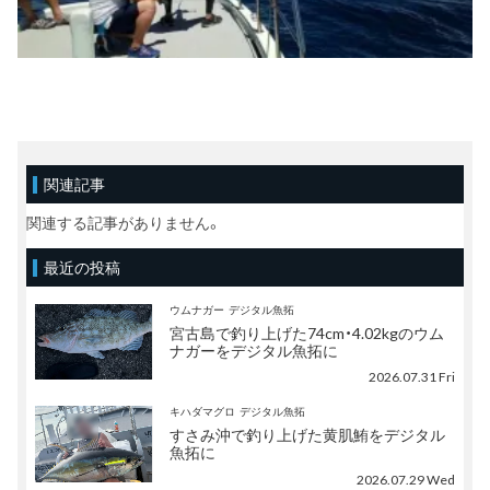
関連記事
関連する記事がありません。
最近の投稿
ウムナガー
デジタル魚拓
宮古島で釣り上げた74cm・4.02kgのウム
ナガーをデジタル魚拓に
2026.07.31 Fri
キハダマグロ
デジタル魚拓
すさみ沖で釣り上げた黄肌鮪をデジタル
魚拓に
2026.07.29 Wed