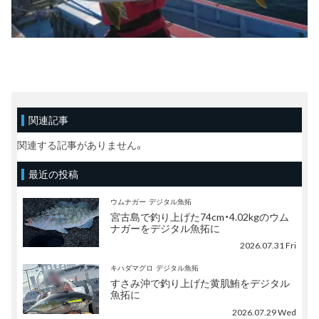
関連記事
関連する記事がありません。
最近の投稿
ウムナガー
デジタル魚拓
宮古島で釣り上げた74cm・4.02kgのウム
ナガーをデジタル魚拓に
2026.07.31 Fri
キハダマグロ
デジタル魚拓
すさみ沖で釣り上げた黄肌鮪をデジタル
魚拓に
2026.07.29 Wed