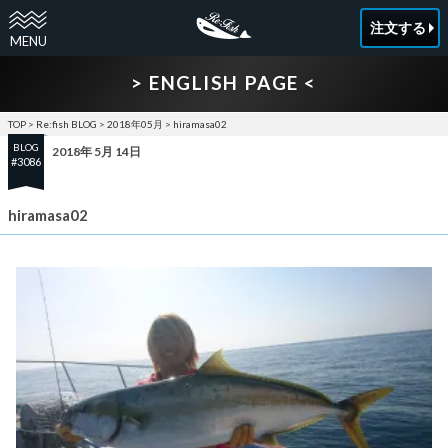
注文する
> ENGLISH PAGE <
TOP
>
Re:fish BLOG
>
2018年05月
>
hiramasa02
BLOG
2018年 5月 14日
#3086
hiramasa02