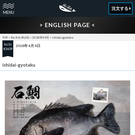
注文する
> ENGLISH PAGE <
TOP
>
Re:fish BLOG
>
2018年04月
>
ishidai-gyotaku
BLOG
2018年 4月 4日
#2609
ishidai-gyotaku