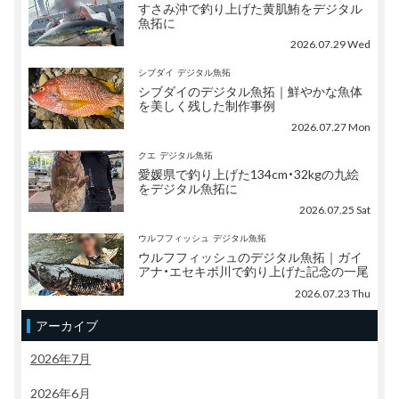
すさみ沖で釣り上げた黄肌鮪をデジタル
魚拓に
2026.07.29 Wed
シブダイ
デジタル魚拓
シブダイのデジタル魚拓｜鮮やかな魚体
を美しく残した制作事例
2026.07.27 Mon
クエ
デジタル魚拓
愛媛県で釣り上げた134cm・32kgの九絵
をデジタル魚拓に
2026.07.25 Sat
ウルフフィッシュ
デジタル魚拓
ウルフフィッシュのデジタル魚拓｜ガイ
アナ・エセキボ川で釣り上げた記念の一尾
2026.07.23 Thu
アーカイブ
2026年7月
2026年6月