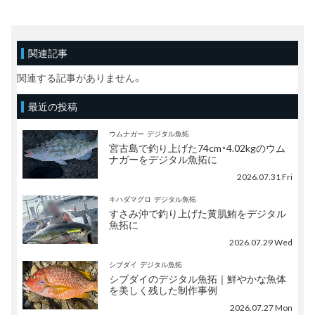
関連記事
関連する記事がありません。
最近の投稿
ウムナガー
デジタル魚拓
宮古島で釣り上げた74cm・4.02kgのウム
ナガーをデジタル魚拓に
2026.07.31 Fri
キハダマグロ
デジタル魚拓
すさみ沖で釣り上げた黄肌鮪をデジタル
魚拓に
2026.07.29 Wed
シブダイ
デジタル魚拓
シブダイのデジタル魚拓｜鮮やかな魚体
を美しく残した制作事例
2026.07.27 Mon