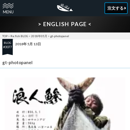
注文する
> ENGLISH PAGE <
TOP
>
Re:fish BLOG
>
2018年05月
>
gt-photopanel
BLOG
2018年 5月 13日
#3077
gt-photopanel