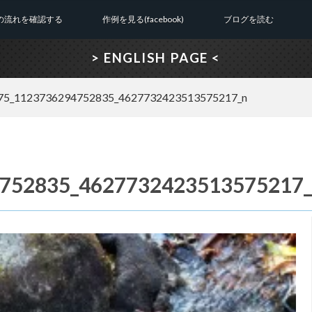
の流れを確認する
作例を見る(facebook)
ブログを読む
> ENGLISH PAGE <
75_1123736294752835_4627732423513575217_n
752835_4627732423513575217