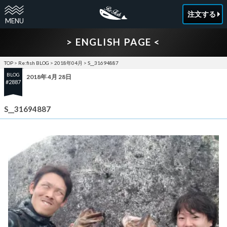
注文する
> ENGLISH PAGE <
TOP
>
Re:fish BLOG
>
2018年04月
>
S__31694887
BLOG
2018年 4月 28日
#2887
S__31694887