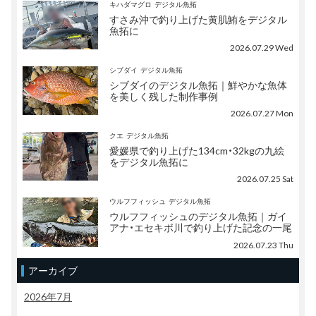
キハダマグロ
デジタル魚拓
すさみ沖で釣り上げた黄肌鮪をデジタル
魚拓に
2026.07.29 Wed
シブダイ
デジタル魚拓
シブダイのデジタル魚拓｜鮮やかな魚体
を美しく残した制作事例
2026.07.27 Mon
クエ
デジタル魚拓
愛媛県で釣り上げた134cm・32kgの九絵
をデジタル魚拓に
2026.07.25 Sat
ウルフフィッシュ
デジタル魚拓
ウルフフィッシュのデジタル魚拓｜ガイ
アナ・エセキボ川で釣り上げた記念の一尾
2026.07.23 Thu
アーカイブ
2026年7月