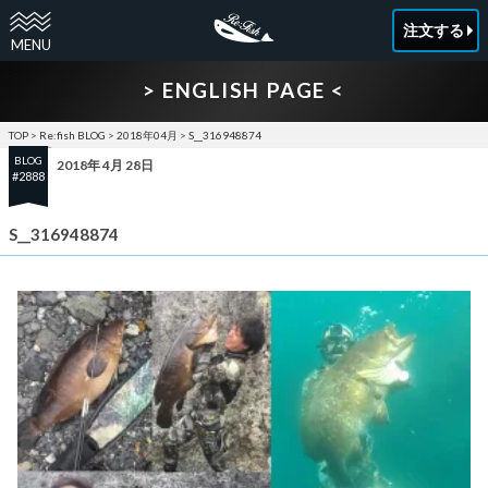
注文する
> ENGLISH PAGE <
TOP
>
Re:fish BLOG
>
2018年04月
>
S__316948874
BLOG
2018年 4月 28日
#2888
S__316948874