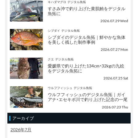
キハダマグロ
デジタル魚拓
すさみ沖で釣り上げた黄肌鮪をデジタル
魚拓に
2026.07.29 Wed
シブダイ
デジタル魚拓
シブダイのデジタル魚拓｜鮮やかな魚体
を美しく残した制作事例
2026.07.27 Mon
クエ
デジタル魚拓
愛媛県で釣り上げた134cm・32kgの九絵
をデジタル魚拓に
2026.07.25 Sat
ウルフフィッシュ
デジタル魚拓
ウルフフィッシュのデジタル魚拓｜ガイ
アナ・エセキボ川で釣り上げた記念の一尾
2026.07.23 Thu
アーカイブ
2026年7月