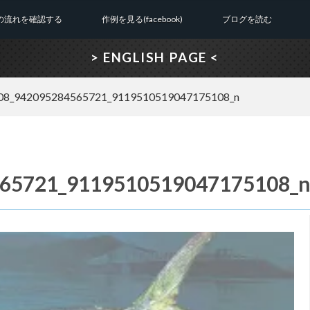
の流れを確認する
作例を見る(facebook)
ブログを読む
> ENGLISH PAGE <
08_942095284565721_9119510519047175108_n
65721_9119510519047175108_