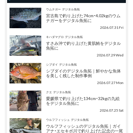
ウムナガー
デジタル魚拓
宮古島で釣り上げた74cm・4.02kgのウム
ナガーをデジタル魚拓に
2026.07.31 Fri
キハダマグロ
デジタル魚拓
すさみ沖で釣り上げた黄肌鮪をデジタル
魚拓に
2026.07.29 Wed
シブダイ
デジタル魚拓
シブダイのデジタル魚拓｜鮮やかな魚体
を美しく残した制作事例
2026.07.27 Mon
クエ
デジタル魚拓
愛媛県で釣り上げた134cm・32kgの九絵
をデジタル魚拓に
2026.07.25 Sat
ウルフフィッシュ
デジタル魚拓
ウルフフィッシュのデジタル魚拓｜ガイ
アナ・エセキボ川で釣り上げた記念の一尾