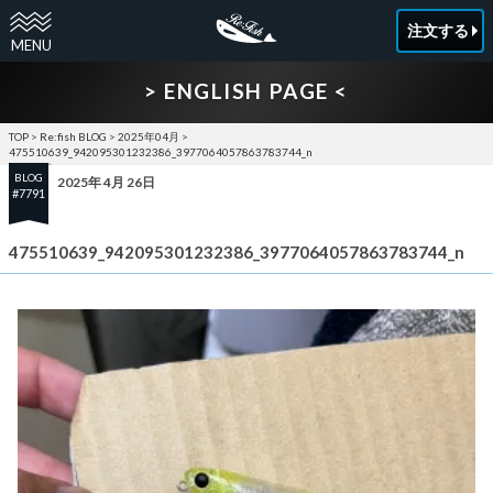
注文する
> ENGLISH PAGE <
TOP
>
Re:fish BLOG
>
2025年04月
>
475510639_942095301232386_3977064057863783744_n
BLOG
2025年 4月 26日
#7791
475510639_942095301232386_3977064057863783744_n