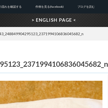
の流れを確認する
作例を見る(facebook)
ブログを読む
> ENGLISH PAGE <
43_248849904295123_2371994106836045682_n
95123_2371994106836045682_