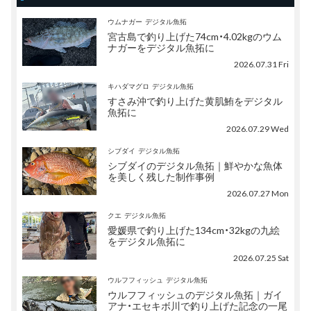
ウムナガー
デジタル魚拓
宮古島で釣り上げた74cm・4.02kgのウム
ナガーをデジタル魚拓に
2026.07.31 Fri
キハダマグロ
デジタル魚拓
すさみ沖で釣り上げた黄肌鮪をデジタル
魚拓に
2026.07.29 Wed
シブダイ
デジタル魚拓
シブダイのデジタル魚拓｜鮮やかな魚体
を美しく残した制作事例
2026.07.27 Mon
クエ
デジタル魚拓
愛媛県で釣り上げた134cm・32kgの九絵
をデジタル魚拓に
2026.07.25 Sat
ウルフフィッシュ
デジタル魚拓
ウルフフィッシュのデジタル魚拓｜ガイ
アナ・エセキボ川で釣り上げた記念の一尾