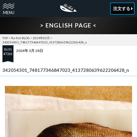
注文する
> ENGLISH PAGE <
TOP
>
Re:fish BLOG
>
2024年03月
>
342054301_748177346847023_4137280639622206428_n
BLOG
2024年 3月 28日
#7261
342054301_748177346847023_4137280639622206428_n