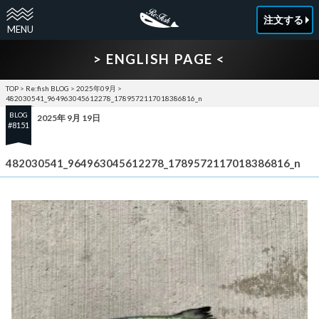
注文する
> ENGLISH PAGE <
TOP
>
Re:fish BLOG
>
2025年09月
>
482030541_964963045612278_1789572117018386816_n
BLOG
2025年 9月 19日
#8151
482030541_964963045612278_1789572117018386816_n