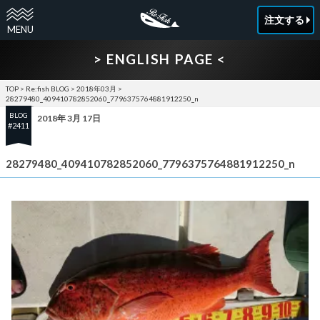
注文する
> ENGLISH PAGE <
TOP
>
Re:fish BLOG
>
2018年03月
>
28279480_409410782852060_7796375764881912250_n
BLOG
2018年 3月 17日
#2411
28279480_409410782852060_7796375764881912250_n