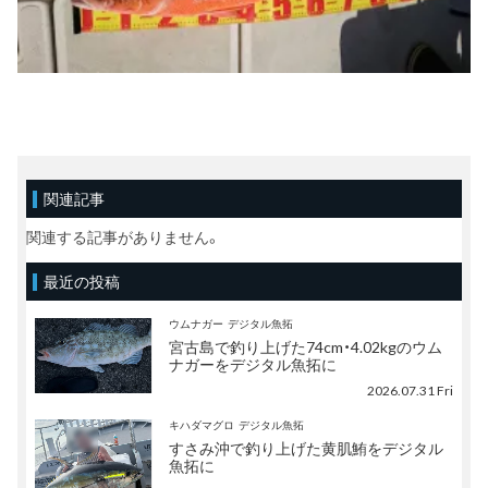
関連記事
関連する記事がありません。
最近の投稿
ウムナガー
デジタル魚拓
宮古島で釣り上げた74cm・4.02kgのウム
ナガーをデジタル魚拓に
2026.07.31 Fri
キハダマグロ
デジタル魚拓
すさみ沖で釣り上げた黄肌鮪をデジタル
魚拓に