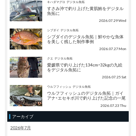
キハダマグロ
デジタル魚拓
すさみ沖で釣り上げた黄肌鮪をデジタル
魚拓に
2026.07.29 Wed
シブダイ
デジタル魚拓
シブダイのデジタル魚拓｜鮮やかな魚体
を美しく残した制作事例
2026.07.27 Mon
クエ
デジタル魚拓
愛媛県で釣り上げた134cm・32kgの九絵
をデジタル魚拓に
2026.07.25 Sat
ウルフフィッシュ
デジタル魚拓
ウルフフィッシュのデジタル魚拓｜ガイ
アナ・エセキボ川で釣り上げた記念の一尾
2026.07.23 Thu
アーカイブ
2026年7月