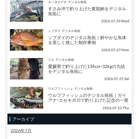
キハダマグロ
デジタル魚拓
すさみ沖で釣り上げた黄肌鮪をデジタル
魚拓に
2026.07.29 Wed
シブダイ
デジタル魚拓
シブダイのデジタル魚拓｜鮮やかな魚体
を美しく残した制作事例
2026.07.27 Mon
クエ
デジタル魚拓
愛媛県で釣り上げた134cm・32kgの九絵
をデジタル魚拓に
2026.07.25 Sat
ウルフフィッシュ
デジタル魚拓
ウルフフィッシュのデジタル魚拓｜ガイ
アナ・エセキボ川で釣り上げた記念の一尾
2026.07.23 Thu
アーカイブ
2026年7月