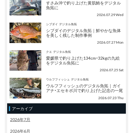
すさみ沖で釣り上げた黄肌鮪をデジタル
魚拓に
2026.07.29 Wed
シブダイ
デジタル魚拓
シブダイのデジタル魚拓｜鮮やかな魚体
を美しく残した制作事例
2026.07.27 Mon
クエ
デジタル魚拓
愛媛県で釣り上げた134cm・32kgの九絵
をデジタル魚拓に
2026.07.25 Sat
ウルフフィッシュ
デジタル魚拓
ウルフフィッシュのデジタル魚拓｜ガイ
アナ・エセキボ川で釣り上げた記念の一尾
2026.07.23 Thu
アーカイブ
2026年7月
2026年6月