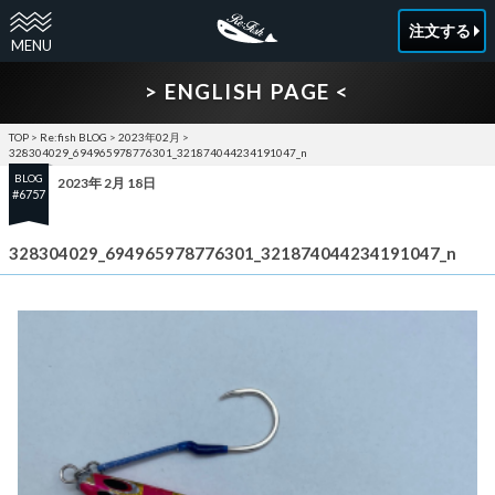
注文する
> ENGLISH PAGE <
TOP
>
Re:fish BLOG
>
2023年02月
>
328304029_694965978776301_321874044234191047_n
BLOG
2023年 2月 18日
#6757
328304029_694965978776301_321874044234191047_n