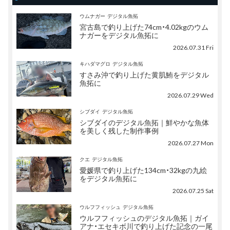
ウムナガー
デジタル魚拓
宮古島で釣り上げた74cm・4.02kgのウム
ナガーをデジタル魚拓に
2026.07.31 Fri
キハダマグロ
デジタル魚拓
すさみ沖で釣り上げた黄肌鮪をデジタル
魚拓に
2026.07.29 Wed
シブダイ
デジタル魚拓
シブダイのデジタル魚拓｜鮮やかな魚体
を美しく残した制作事例
2026.07.27 Mon
クエ
デジタル魚拓
愛媛県で釣り上げた134cm・32kgの九絵
をデジタル魚拓に
2026.07.25 Sat
ウルフフィッシュ
デジタル魚拓
ウルフフィッシュのデジタル魚拓｜ガイ
アナ・エセキボ川で釣り上げた記念の一尾