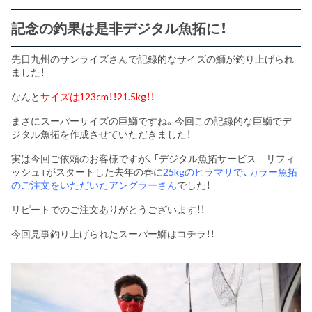
記念の釣果は是非デジタル魚拓に！
先日九州のサンライズさんで記録的なサイズの鰤が釣り上げられ
ました！
なんと
サイズは123cm！！21.5kg！！
まさにスーパーサイズの巨鰤ですね。今回この記録的な巨鰤でデ
ジタル魚拓を作成させていただきました！
実は今回ご依頼のお客様ですが、「デジタル魚拓サービス リフィ
ッシュ」がスタートした去年の春に
25kgのヒラマサで、カラー魚拓
のご注文をいただいたアングラーさん
でした！
リピートでのご注文ありがとうございます！！
今回見事釣り上げられたスーパー鰤はコチラ！！