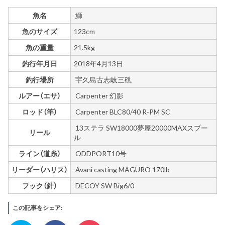
魚名
鰤
魚のサイズ
123cm
魚の重量
21.5kg
釣行年月日
2018年4月13日
釣行場所
宇久島古志岐三礁
ルアー（エサ）
Carpenter 幻影
ロッド（竿）
Carpenter BLC80/40 R-PM SC
13ステラ SW18000夢屋20000MAXスプー
リール
ル
ライン（道糸）
ODDPORT10号
リーダー（ハリス）
Avani casting MAGURO 170lb
フック（針）
DECOY SW Big6/0
この記事をシェア: