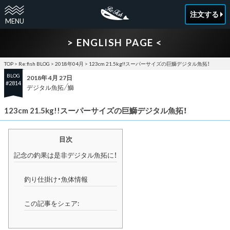
注文する
> ENGLISH PAGE <
TOP
>
Re:fish BLOG
>
2018年04月
>
123cm 21.5kg!!スーパーサイズの巨鰤デジタル魚拓！
BLOG
2018年 4月 27日
#2814
デジタル魚拓
鰤
123cm 21.5kg!!スーパーサイズの巨鰤デジタル魚拓！
目次
記念の釣果は是非デジタル魚拓に！
釣り仕掛け・魚体情報
この記事をシェア: