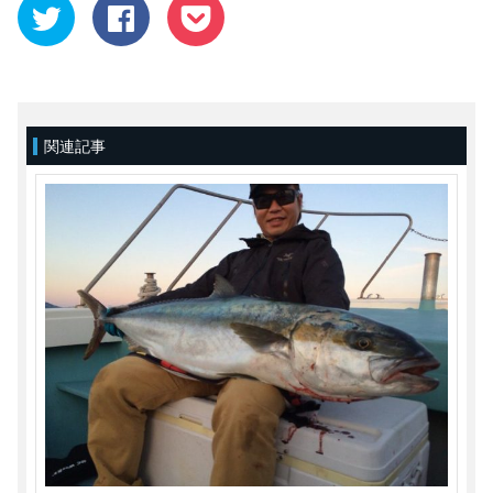
ク
Facebook
ク
リ
で
リ
ッ
共
ッ
ク
有
ク
し
す
し
て
る
て
Twitter
に
Pocket
で
は
で
共
ク
シ
有
リ
ェ
(新
ッ
ア
関連記事
し
ク
(新
い
し
し
ウ
て
い
ィ
く
ウ
ン
だ
ィ
ド
さ
ン
ウ
い
ド
で
(新
ウ
開
し
で
き
い
開
ま
ウ
き
す)
ィ
ま
ン
す)
ド
ウ
で
開
き
ま
す)