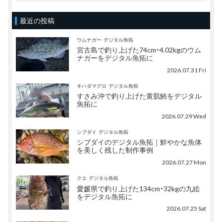
最近の投稿
ウムナガー
デジタル魚拓
宮古島で釣り上げた74cm・4.02kgのウム
ナガーをデジタル魚拓に
2026.07.31 Fri
キハダマグロ
デジタル魚拓
すさみ沖で釣り上げた黄肌鮪をデジタル
魚拓に
2026.07.29 Wed
シブダイ
デジタル魚拓
シブダイのデジタル魚拓｜鮮やかな魚体
を美しく残した制作事例
2026.07.27 Mon
クエ
デジタル魚拓
愛媛県で釣り上げた134cm・32kgの九絵
をデジタル魚拓に
2026.07.25 Sat