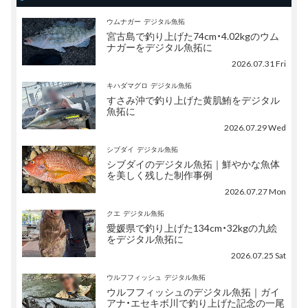
ウムナガー
デジタル魚拓
宮古島で釣り上げた74cm・4.02kgのウム
ナガーをデジタル魚拓に
2026.07.31 Fri
キハダマグロ
デジタル魚拓
すさみ沖で釣り上げた黄肌鮪をデジタル
魚拓に
2026.07.29 Wed
シブダイ
デジタル魚拓
シブダイのデジタル魚拓｜鮮やかな魚体
を美しく残した制作事例
2026.07.27 Mon
クエ
デジタル魚拓
愛媛県で釣り上げた134cm・32kgの九絵
をデジタル魚拓に
2026.07.25 Sat
ウルフフィッシュ
デジタル魚拓
ウルフフィッシュのデジタル魚拓｜ガイ
アナ・エセキボ川で釣り上げた記念の一尾