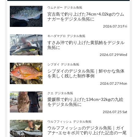
ウムナガー
デジタル魚拓
宮古島で釣り上げた74cm・4.02kgのウム
ナガーをデジタル魚拓に
2026.07.31 Fri
キハダマグロ
デジタル魚拓
すさみ沖で釣り上げた黄肌鮪をデジタル
魚拓に
2026.07.29 Wed
シブダイ
デジタル魚拓
シブダイのデジタル魚拓｜鮮やかな魚体
を美しく残した制作事例
2026.07.27 Mon
クエ
デジタル魚拓
愛媛県で釣り上げた134cm・32kgの九絵
をデジタル魚拓に
2026.07.25 Sat
ウルフフィッシュ
デジタル魚拓
ウルフフィッシュのデジタル魚拓｜ガイ
アナ・エセキボ川で釣り上げた記念の一尾