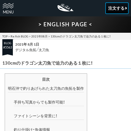
注文する
> ENGLISH PAGE <
TOP
>
Re:fish BLOG
>
2021年08月
>
130cmのドラゴン太刀魚で迫力のある１枚に！
BLOG
2021年 8月 1日
#5563
デジタル魚拓
太刀魚
130cmのドラゴン太刀魚で迫力のある１枚に！
目次
明石沖で釣りあげられた太刀魚の魚拓を製作
手持ち写真からでも製作可能！
ファイトシーンを背景に！
釣り仕掛け・魚体情報