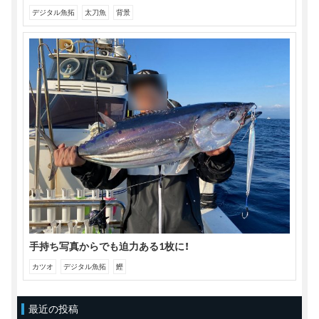
デジタル魚拓
太刀魚
背景
手持ち写真からでも迫力ある1枚に！
カツオ
デジタル魚拓
鰹
最近の投稿