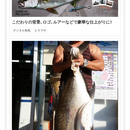
ま
ウ
き
す)
ィ
ま
ン
す)
ド
ウ
で
開
こだわりの背景、ロゴ、ルアーなどで豪華な仕上がりに！
き
ま
デジタル魚拓
ヒラマサ
す)