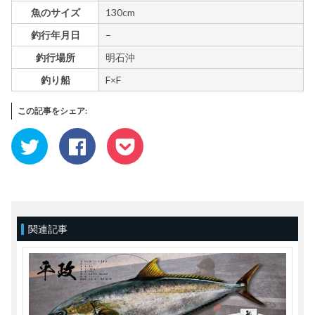
魚のサイズ
130cm
釣行年月日
–
釣行場所
明石沖
釣り船
F×F
この記事をシェア:
ク
Facebook
ク
リ
で
リ
ッ
共
ッ
ク
有
ク
し
す
し
て
る
て
Twitter
に
Pocket
で
は
で
共
ク
シ
有
リ
ェ
(新
ッ
ア
関連記事
し
ク
(新
い
し
し
ウ
て
い
ィ
く
ウ
ン
だ
ィ
ド
さ
ン
ウ
い
ド
で
(新
ウ
開
し
で
き
い
開