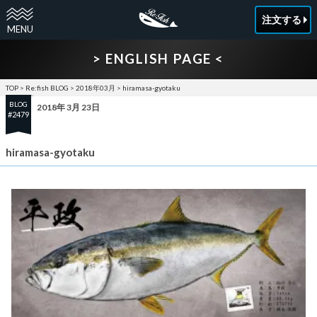
注文する
> ENGLISH PAGE <
TOP
>
Re:fish BLOG
>
2018年03月
>
hiramasa-gyotaku
BLOG
2018年 3月 23日
#2479
hiramasa-gyotaku