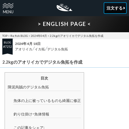
注文する
> ENGLISH PAGE <
TOP
>
Re:fish BLOG
>
2024年04月
>
2.2kgのアオリイカでデジタル魚拓を作成
BLOG
2024年 4月 18日
#7252
アオリイカ
イカ拓
デジタル魚拓
2.2kgのアオリイカでデジタル魚拓を作成
目次
障泥烏賊のデジタル魚拓
魚体の上に被っているものも綺麗に修正
釣り仕掛け・魚体情報
この記事をシェア: