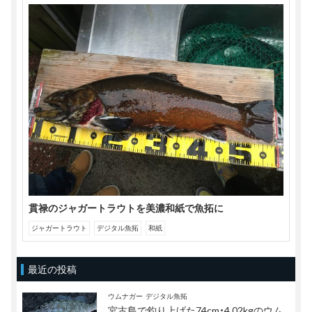
貫禄のジャガートラウトを美濃和紙で魚拓に
ジャガートラウト
デジタル魚拓
和紙
最近の投稿
ウムナガー
デジタル魚拓
宮古島で釣り上げた74cm・4.02kgのウム