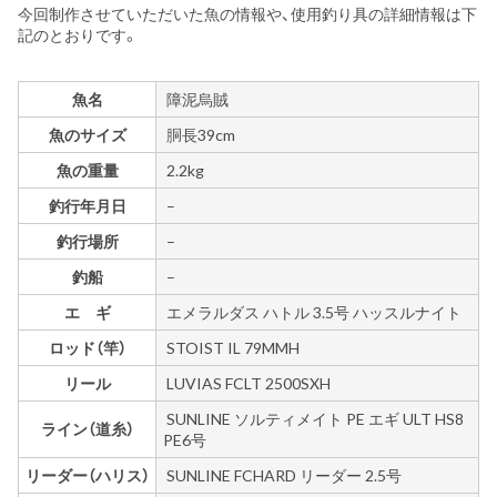
今回制作させていただいた魚の情報や、使用釣り具の詳細情報は下
記のとおりです。
魚名
障泥烏賊
魚のサイズ
胴長39cm
魚の重量
2.2kg
釣行年月日
–
釣行場所
–
釣船
–
エ ギ
エメラルダス ハトル 3.5号 ハッスルナイト
ロッド（竿）
STOIST IL 79MMH
リール
LUVIAS FCLT 2500SXH
SUNLINE ソルティメイト PE エギ ULT HS8
ライン（道糸）
PE6号
リーダー（ハリス）
SUNLINE FCHARD リーダー 2.5号