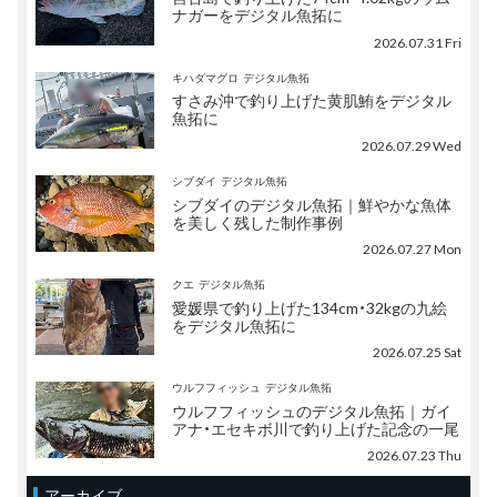
ナガーをデジタル魚拓に
2026.07.31 Fri
キハダマグロ
デジタル魚拓
すさみ沖で釣り上げた黄肌鮪をデジタル
魚拓に
2026.07.29 Wed
シブダイ
デジタル魚拓
シブダイのデジタル魚拓｜鮮やかな魚体
を美しく残した制作事例
2026.07.27 Mon
クエ
デジタル魚拓
愛媛県で釣り上げた134cm・32kgの九絵
をデジタル魚拓に
2026.07.25 Sat
ウルフフィッシュ
デジタル魚拓
ウルフフィッシュのデジタル魚拓｜ガイ
アナ・エセキボ川で釣り上げた記念の一尾
2026.07.23 Thu
アーカイブ