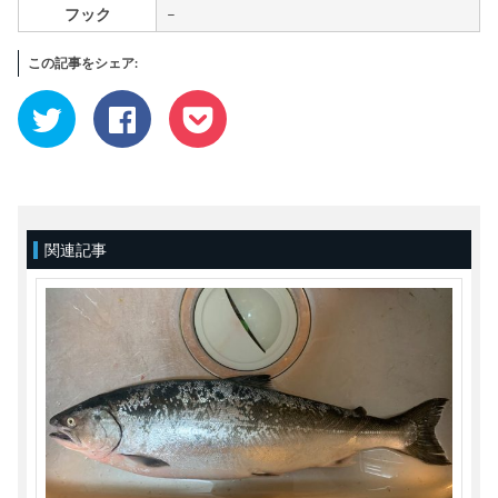
フック
–
この記事をシェア:
ク
Facebook
ク
リ
で
リ
ッ
共
ッ
ク
有
ク
し
す
し
て
る
て
Twitter
に
Pocket
で
は
で
共
ク
シ
有
リ
ェ
(新
ッ
ア
関連記事
し
ク
(新
い
し
し
ウ
て
い
ィ
く
ウ
ン
だ
ィ
ド
さ
ン
ウ
い
ド
で
(新
ウ
開
し
で
き
い
開
ま
ウ
き
す)
ィ
ま
ン
す)
ド
ウ
で
開
き
ま