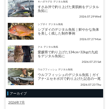
キハダマグロ
デジタル魚拓
すさみ沖で釣り上げた黄肌鮪をデジタル
魚拓に
2026.07.29 Wed
シブダイ
デジタル魚拓
シブダイのデジタル魚拓｜鮮やかな魚体
を美しく残した制作事例
2026.07.27 Mon
クエ
デジタル魚拓
愛媛県で釣り上げた134cm・32kgの九絵
をデジタル魚拓に
2026.07.25 Sat
ウルフフィッシュ
デジタル魚拓
ウルフフィッシュのデジタル魚拓｜ガイ
アナ・エセキボ川で釣り上げた記念の一尾
2026.07.23 Thu
アーカイブ
2026年7月