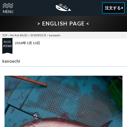
注文する
> ENGLISH PAGE <
TOP
>
Re:fish BLOG
>
2018年05月
>
kanoachi
BLOG
2018年 5月 13日
#3068
kanoachi