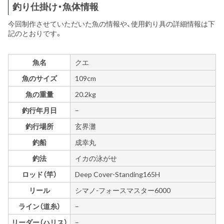
釣り仕掛け・魚体情報
今回制作させていただいた魚の情報や、使用釣り具の詳細情報は下
記のとおりです。
魚名
クエ
魚のサイズ
109cm
魚の重量
20.2kg
釣行年月日
–
釣行場所
玄界灘
釣船
成幸丸
釣法
イカの泳がせ
ロッド（竿）
Deep Cover-Standing165H
リール
シマノ-フォースマスター6000
ライン（道糸）
–
リーダー（ハリス）
–