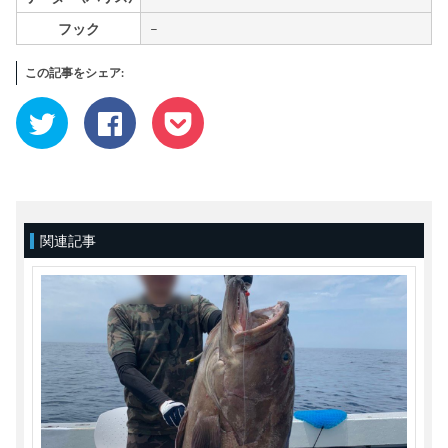
フック
–
この記事をシェア:
ク
Facebook
ク
リ
で
リ
ッ
共
ッ
ク
有
ク
し
す
し
て
る
て
Twitter
に
Pocket
で
は
で
共
ク
シ
有
リ
ェ
(新
ッ
ア
関連記事
し
ク
(新
い
し
し
ウ
て
い
ィ
く
ウ
ン
だ
ィ
ド
さ
ン
ウ
い
ド
で
(新
ウ
開
し
で
き
い
開
ま
ウ
き
す)
ィ
ま
ン
す)
ド
ウ
で
開