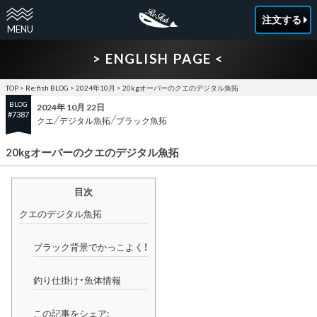
注文する
> ENGLISH PAGE <
TOP
>
Re:fish BLOG
>
2024年10月
>
20kgオーバーのクエのデジタル魚拓
BLOG
2024年 10月 22日
#7387
クエ
デジタル魚拓
ブラック魚拓
20kgオーバーのクエのデジタル魚拓
目次
クエのデジタル魚拓
ブラック背景でかっこよく！
釣り仕掛け・魚体情報
この記事をシェア: