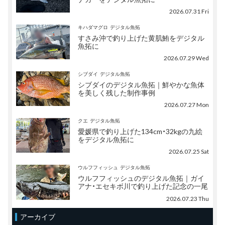
2026.07.31 Fri
キハダマグロ
デジタル魚拓
すさみ沖で釣り上げた黄肌鮪をデジタル
魚拓に
2026.07.29 Wed
シブダイ
デジタル魚拓
シブダイのデジタル魚拓｜鮮やかな魚体
を美しく残した制作事例
2026.07.27 Mon
クエ
デジタル魚拓
愛媛県で釣り上げた134cm・32kgの九絵
をデジタル魚拓に
2026.07.25 Sat
ウルフフィッシュ
デジタル魚拓
ウルフフィッシュのデジタル魚拓｜ガイ
アナ・エセキボ川で釣り上げた記念の一尾
2026.07.23 Thu
アーカイブ