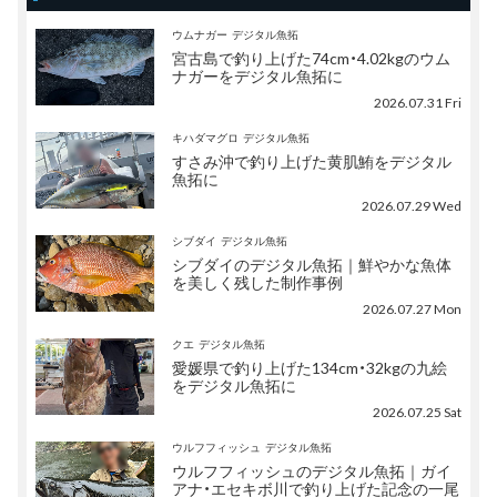
ウムナガー
デジタル魚拓
宮古島で釣り上げた74cm・4.02kgのウム
ナガーをデジタル魚拓に
2026.07.31 Fri
キハダマグロ
デジタル魚拓
すさみ沖で釣り上げた黄肌鮪をデジタル
魚拓に
2026.07.29 Wed
シブダイ
デジタル魚拓
シブダイのデジタル魚拓｜鮮やかな魚体
を美しく残した制作事例
2026.07.27 Mon
クエ
デジタル魚拓
愛媛県で釣り上げた134cm・32kgの九絵
をデジタル魚拓に
2026.07.25 Sat
ウルフフィッシュ
デジタル魚拓
ウルフフィッシュのデジタル魚拓｜ガイ
アナ・エセキボ川で釣り上げた記念の一尾