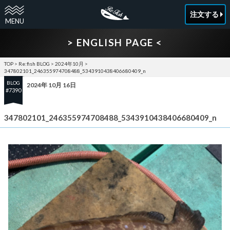
注文する
> ENGLISH PAGE <
TOP
>
Re:fish BLOG
>
2024年10月
>
347802101_246355974708488_5343910438406680409_n
BLOG
2024年 10月 16日
#7390
347802101_246355974708488_5343910438406680409_n