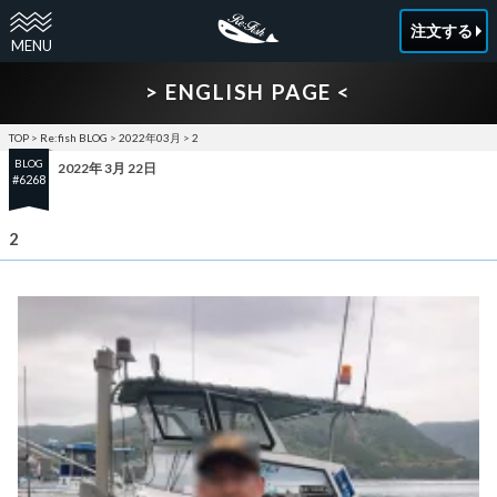
注文する
> ENGLISH PAGE <
TOP
>
Re:fish BLOG
>
2022年03月
>
2
BLOG
2022年 3月 22日
#6268
2