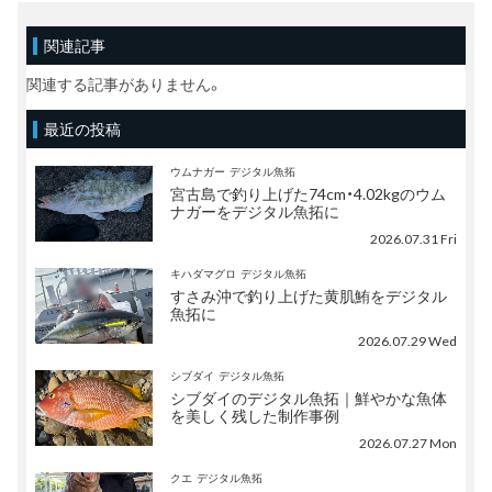
関連記事
関連する記事がありません。
最近の投稿
ウムナガー
デジタル魚拓
宮古島で釣り上げた74cm・4.02kgのウム
ナガーをデジタル魚拓に
2026.07.31 Fri
キハダマグロ
デジタル魚拓
すさみ沖で釣り上げた黄肌鮪をデジタル
魚拓に
2026.07.29 Wed
シブダイ
デジタル魚拓
シブダイのデジタル魚拓｜鮮やかな魚体
を美しく残した制作事例
2026.07.27 Mon
クエ
デジタル魚拓