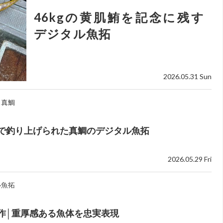
46kgの黄肌鮪を記念に残す
デジタル魚拓
2026.05.31 Sun
真鯛
で釣り上げられた真鯛のデジタル魚拓
2026.05.29 Fri
ル魚拓
作│重厚感ある魚体を忠実表現