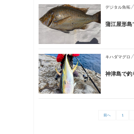
デジタル魚拓
蒲江屋形島
キハダマグロ
神津島で釣
前へ
1