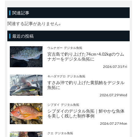
関連記事
関連する記事がありません。
最近の投稿
ウムナガー
デジタル魚拓
宮古島で釣り上げた74cm・4.02kgのウム
ナガーをデジタル魚拓に
2026.07.31 Fri
キハダマグロ
デジタル魚拓
すさみ沖で釣り上げた黄肌鮪をデジタル
魚拓に
2026.07.29 Wed
シブダイ
デジタル魚拓
シブダイのデジタル魚拓｜鮮やかな魚体
を美しく残した制作事例
2026.07.27 Mon
クエ
デジタル魚拓