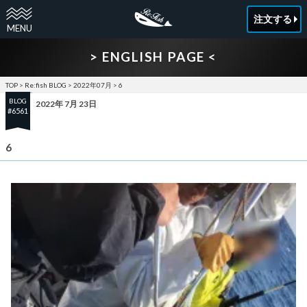
注文する
> ENGLISH PAGE <
TOP
>
Re:fish BLOG
>
2022年07月
>
6
BLOG
2022年 7月 23日
#6561
6