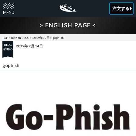
注文する
> ENGLISH PAGE <
TOP
>
Re:fish BLOG
>
2019年02月
>
gophish
BLOG
2019年 2月 14日
#3845
gophish