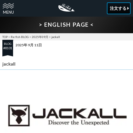
注文する
> ENGLISH PAGE <
TOP
>
Re:fish BLOG
>
2025年09月
>
jackall
BLOG
2025年 9月 11日
#8101
jackall