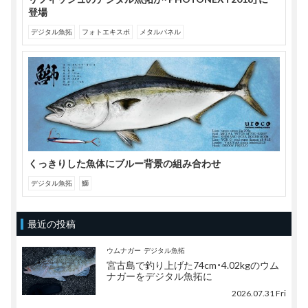
登場
デジタル魚拓
フォトエキスポ
メタルパネル
くっきりした魚体にブルー背景の組み合わせ
デジタル魚拓
鰤
最近の投稿
ウムナガー
デジタル魚拓
宮古島で釣り上げた74cm・4.02kgのウム
ナガーをデジタル魚拓に
2026.07.31 Fri