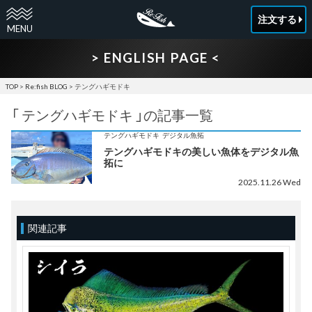
注文する
> ENGLISH PAGE <
TOP
>
Re:fish BLOG
> テングハギモドキ
「 テングハギモドキ 」の記事一覧
テングハギモドキ
デジタル魚拓
テングハギモドキの美しい魚体をデジタル魚
拓に
2025.11.26 Wed
関連記事