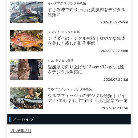
キハダマグロ
デジタル魚拓
すさみ沖で釣り上げた黄肌鮪をデジタル
魚拓に
2026.07.29 Wed
シブダイ
デジタル魚拓
シブダイのデジタル魚拓｜鮮やかな魚体
を美しく残した制作事例
2026.07.27 Mon
クエ
デジタル魚拓
愛媛県で釣り上げた134cm・32kgの九絵
をデジタル魚拓に
2026.07.25 Sat
ウルフフィッシュ
デジタル魚拓
ウルフフィッシュのデジタル魚拓｜ガイ
アナ・エセキボ川で釣り上げた記念の一尾
2026.07.23 Thu
アーカイブ
2026年7月