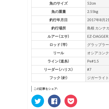
魚のサイズ
52cm
魚の重量
2.55kg
釣行年月日
2017年8月2
釣行場所
島根 カンナ
ルアー（エサ）
EZ-DAGGER 1
ロッド（竿）
グラップラー 
リール
オシアコンクエ
ライン（道糸）
Pe#1.5
リーダー（ハリス）
#7
フック（針）
ジガーライト 
この記事をシェア:
ク
Facebook
ク
リ
で
リ
ッ
共
ッ
ク
有
ク