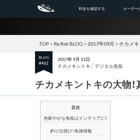
料金を確認する
オーダー
TOP
>
Re:fish BLOG
>
2017年09月
>
チカメキ
BLOG
2017年 9月 11日
#461
チカメキントキ
デジタル魚拓
チカメキントキの大物！
目次
色鮮やかな魚拓はインテリアに！
釣り仕掛け・魚体情報