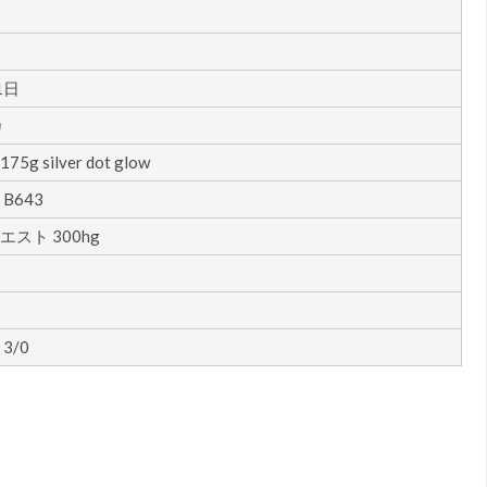
1日
カ
75g silver dot glow
B643
スト 300hg
3/0